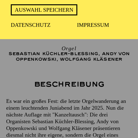
AUSWAHL SPEICHERN
Teilnahme ist kostenfrei.
DATENSCHUTZ
IMPRESSUM
Orgel
SEBASTIAN KÜCHLER-BLESSING
,
ANDY VON
OPPENKOWSKI
,
WOLFGANG KLÄSENER
Beschreibung
Es war ein großes Fest: die letzte Orgelwanderung an
einem leuchtenden Juniabend im Jahr 2025. Nun die
nächste Auflage mit "Kanzeltausch": Die drei
Organisten Sebastian Küchler-Blessing, Andy von
Oppenkowski und Wolfgang Kläsener präsentieren
diesmal nicht ihre eigene, sondern die Orgel eines