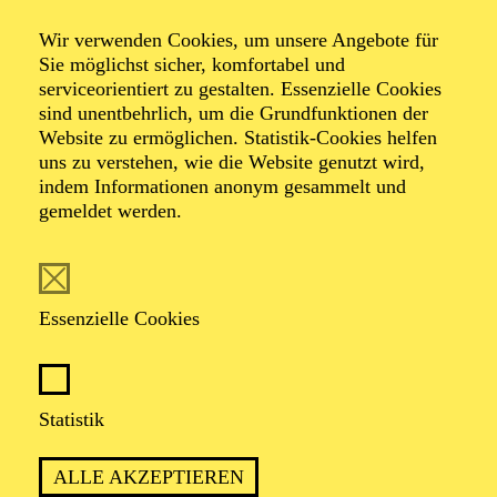
Orgelwanderung
Wir verwenden Cookies, um unsere Angebote für
Sie möglichst sicher, komfortabel und
serviceorientiert zu gestalten. Essenzielle Cookies
sind unentbehrlich, um die Grundfunktionen der
Veranstalter: In Zusammenarbeit mit dem Forum
Website zu ermöglichen. Statistik-Cookies helfen
Kreuzeskirche Essen e.V. und der Dommusik Essen
uns zu verstehen, wie die Website genutzt wird,
indem Informationen anonym gesammelt und
gemeldet werden.
TERMINE
Essenzielle Cookies
TERMIN
Sonntag 30. Mai 2027
Statistik
ALLE AKZEPTIEREN
1 Stunde, keine Pause