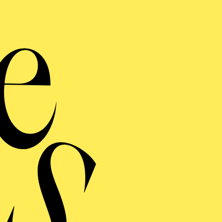
Ope
Gr
Veranstalter: Eine Ko
d