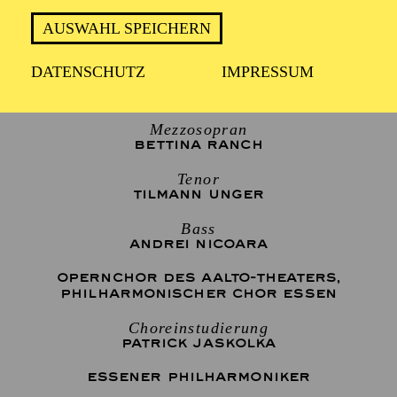
1 Stunde 30 Minuten, keine Pause
AUSWAHL SPEICHERN
DATENSCHUTZ
IMPRESSUM
Sopran
IDIL KUTAY
Mezzosopran
BETTINA RANCH
Tenor
TILMANN UNGER
Bass
ANDREI NICOARA
OPERNCHOR DES AALTO-THEATERS
,
PHILHARMONISCHER CHOR ESSEN
Choreinstudierung
PATRICK JASKOLKA
ESSENER PHILHARMONIKER