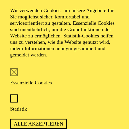
Music Lectures
Wir verwenden Cookies, um unsere Angebote für
Sie möglichst sicher, komfortabel und
serviceorientiert zu gestalten. Essenzielle Cookies
Einführung in den Barock (2. Teil)
sind unentbehrlich, um die Grundfunktionen der
Website zu ermöglichen. Statistik-Cookies helfen
uns zu verstehen, wie die Website genutzt wird,
indem Informationen anonym gesammelt und
TICKETS
gemeldet werden.
Essenzielle Cookies
TERMIN
Sonntag 20. Dezember 2026
Statistik
1 Stunde, keine Pause
ALLE AKZEPTIEREN