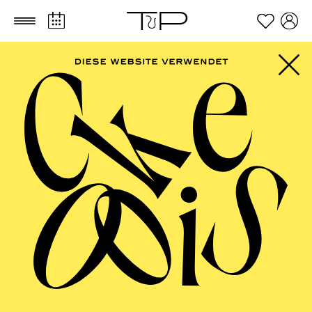
Zum Hauptinhalt springen
Zum Footer springen
PHILHARMONIE
ESSEN
Philharmonie entdecken