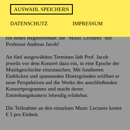
AUSWAHL SPEICHERN
Beschreibung
DATENSCHUTZ
IMPRESSUM
Die Philharmonie Essen bietet zur Spielzeit 2026/2027
ein neues Begleitformat: die "Music Lectures" mit
Professor Andreas Jacob!
An fünf ausgewählten Terminen lädt Prof. Jacob
jeweils vor dem Konzert dazu ein, in eine Epoche der
Musikgeschichte einzutauchen. Mit fundierten
Einblicken und spannenden Hintergründen eröffnet er
neue Perspektiven auf die Werke des anschließenden
Konzertprogramms und macht deren
Entstehungskontext lebendig erfahrbar.
Die Teilnahme an den einzelnen Music Lectures kostet
€ 5 pro Einheit.