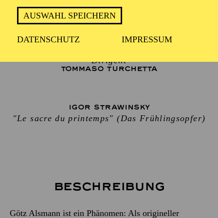
ESSENER PHILHARMONIKER
AUSWAHL SPEICHERN
Moderation
DATENSCHUTZ
IMPRESSUM
GÖTZ ALSMANN
Dirigent
TOMMASO TURCHETTA
IGOR STRAWINSKY
"Le sacre du printemps" (Das Frühlingsopfer)
Beschreibung
Götz Alsmann ist ein Phänomen: Als origineller