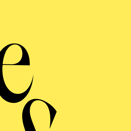
Die außerg
Essene
Klas
Streichq
Ph