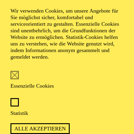
Spring Jazz
Wir verwenden Cookies, um unsere Angebote für
Sie möglichst sicher, komfortabel und
serviceorientiert zu gestalten. Essenzielle Cookies
Mit Mitgliedern des Aalto-Ensembles, der Essener
sind unentbehrlich, um die Grundfunktionen der
Philharmoniker sowie Musiker*innen aus der Freien
Website zu ermöglichen. Statistik-Cookies helfen
Szene
uns zu verstehen, wie die Website genutzt wird,
indem Informationen anonym gesammelt und
gemeldet werden.
TERMINE
Essenzielle Cookies
DAS AALTO-FOYER WIRD ZUM JAZZ-
CLUB
Statistik
ALLE AKZEPTIEREN