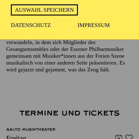
Beschreibung
AUSWAHL SPEICHERN
Schon lange ist es eine beliebte Tradition,
DATENSCHUTZ
IMPRESSUM
unterschiedliche Orte des Aalto-Theaters ein paar Mal
im Jahr einen Abend lang in einen Jazz-Club zu
verwandeln, in dem sich Mitglieder des
Gesangsensembles oder der Essener Philharmoniker
gemeinsam mit Musiker*innen aus der Freien Szene
musikalisch von einer anderen Seite präsentieren. Es
wird gejazzt und gejammt, was das Zeug hält.
TERMINE UND TICKETS
AALTO MUSIKTHEATER
Freitag