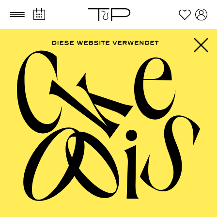
Zum Hauptinhalt springen
Zum Footer springen
AALTO MUSIKTHEATER
Jazz im Aalto