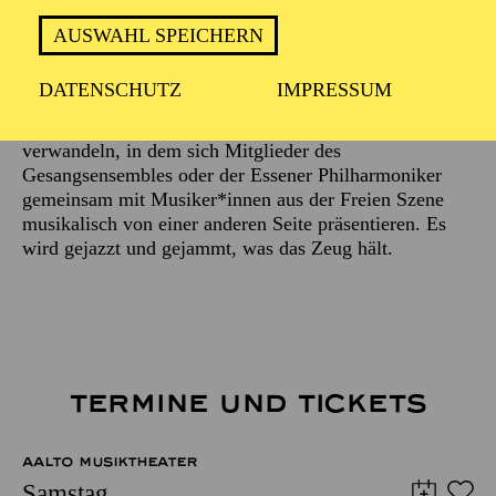
Beschreibung
AUSWAHL SPEICHERN
Schon lange ist es eine beliebte Tradition,
DATENSCHUTZ
IMPRESSUM
unterschiedliche Orte des Aalto-Theaters ein paar Mal
im Jahr einen Abend lang in einen Jazz-Club zu
verwandeln, in dem sich Mitglieder des
Gesangsensembles oder der Essener Philharmoniker
gemeinsam mit Musiker*innen aus der Freien Szene
musikalisch von einer anderen Seite präsentieren. Es
wird gejazzt und gejammt, was das Zeug hält.
TERMINE UND TICKETS
AALTO MUSIKTHEATER
Samstag