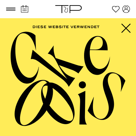
Zum Hauptinhalt springen
Zum Footer springen
AALTO MUSIKTHEATER
Jazz im Aalto