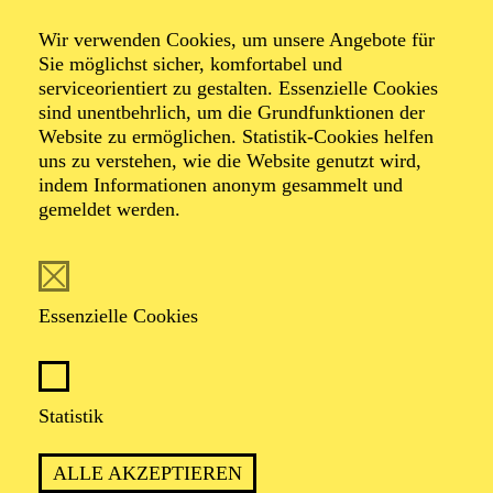
Swingin’ Christmas
Wir verwenden Cookies, um unsere Angebote für
Sie möglichst sicher, komfortabel und
serviceorientiert zu gestalten. Essenzielle Cookies
Mit Mitgliedern des Aalto-Ensembles, der Essener
sind unentbehrlich, um die Grundfunktionen der
Philharmoniker sowie Musiker*innen aus der Freien
Website zu ermöglichen. Statistik-Cookies helfen
Szene
uns zu verstehen, wie die Website genutzt wird,
indem Informationen anonym gesammelt und
gemeldet werden.
TERMINE
Essenzielle Cookies
DAS AALTO-FOYER WIRD ZUM JAZZ-
CLUB
Statistik
ALLE AKZEPTIEREN