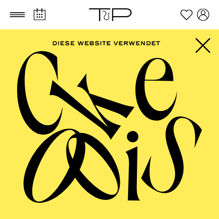
Zum Hauptinhalt springen
Zum Footer springen
PHILHARMONIE
ESSEN
Beethoven-Jubiläum 2027