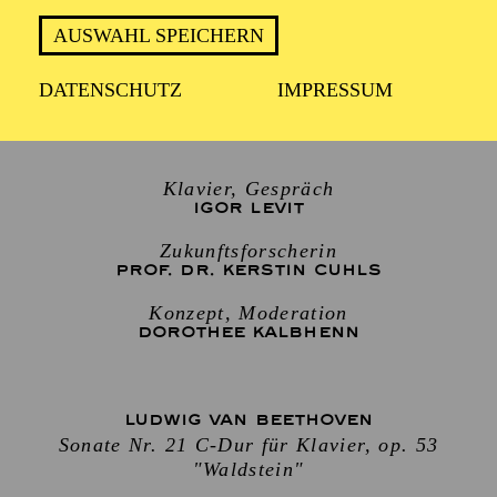
Sonntag 18. Oktober 2026
AUSWAHL SPEICHERN
DATENSCHUTZ
IMPRESSUM
1 Stunde 30 Minuten, keine Pause
Klavier, Gespräch
IGOR LEVIT
Zukunftsforscherin
PROF. DR. KERSTIN CUHLS
Konzept, Moderation
DOROTHEE KALBHENN
LUDWIG VAN BEETHOVEN
Sonate Nr. 21 C-Dur für Klavier, op. 53
"Waldstein"