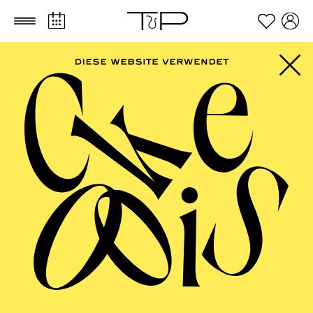
Zum Hauptinhalt springen
Zum Footer springen
PHILHARMONIE
ESSEN
Beethoven-Jubiläum 2027 · Klavier