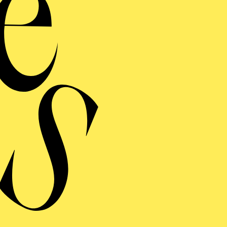
"Ci
Werke von Carl 
Veranstalter: Eine Ko
Westd