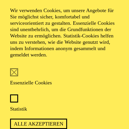
Wir verwenden Cookies, um unsere Angebote für
von Franz Kafka
Sie möglichst sicher, komfortabel und
serviceorientiert zu gestalten. Essenzielle Cookies
sind unentbehrlich, um die Grundfunktionen der
TICKETS
Website zu ermöglichen. Statistik-Cookies helfen
uns zu verstehen, wie die Website genutzt wird,
indem Informationen anonym gesammelt und
gemeldet werden.
ANGST, KONTROLLE UND DER
VERLUST VON GEWISSHEIT PRÄGEN
Essenzielle Cookies
KAFKAS ZEITLOSEN ALBTRAUM
Statistik
PREMIERE
16. Oktober 2026
ALLE AKZEPTIEREN