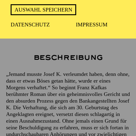
AUSWAHL SPEICHERN
Empfohlen ab 14 Jahren
DATENSCHUTZ
IMPRESSUM
Beschreibung
„Jemand musste Josef K. verleumdet haben, denn ohne,
dass er etwas Böses getan hätte, wurde er eines
Morgens verhaftet.“ So beginnt Franz Kafkas
berühmter Roman über ein geheimnisvolles Gericht und
den absurden Prozess gegen den Bankangestellten Josef
K. Die Verhaftung, die sich am 30. Geburtstag des
Angeklagten ereignet, versetzt diesen schlagartig in
einen Ausnahmezustand. Ohne jemals einen Grund für
seine Beschuldigung zu erfahren, muss er sich fortan in
undurchschaubaren Anhörungen und vor zwielichtigen