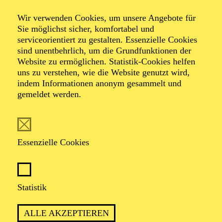
Heliane
Wir verwenden Cookies, um unsere Angebote für
Sie möglichst sicher, komfortabel und
serviceorientiert zu gestalten. Essenzielle Cookies
sind unentbehrlich, um die Grundfunktionen der
Oper in drei Akten von Erich Wolfgang Korngold
Website zu ermöglichen. Statistik-Cookies helfen
Libretto von Hans Müller nach einem Mysterium von
uns zu verstehen, wie die Website genutzt wird,
Hans Kaltneker
indem Informationen anonym gesammelt und
gemeldet werden.
TICKETS
Essenzielle Cookies
EINE GESCHICHTE ÜBER HOFFNUNG
Statistik
UND LICHT IN DUNKLEN ZEITEN –
ZUR ÜBERBORDENDEN MUSIK VON
ALLE AKZEPTIEREN
ERICH WOLFGANG KORNGOLD