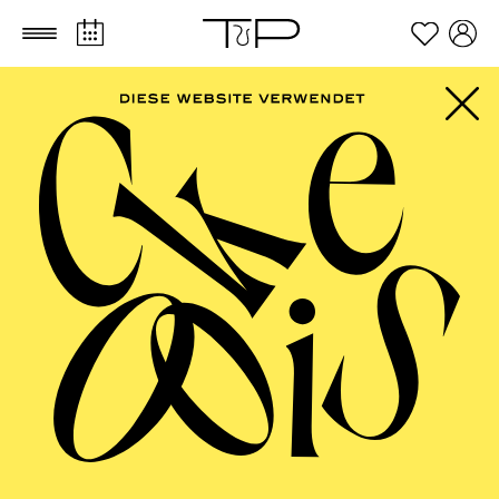
Zum Hauptinhalt springen
Zum Footer springen
AALTO MUSIKTHEATER
Das Wunder der