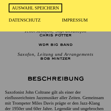
AUSWAHL SPEICHERN
2 Stunden, inkl. Pause
DATENSCHUTZ
IMPRESSUM
Tenorsaxofon, Sopransaxofon
CHRIS POTTER
WDR BIG BAND
Saxofon, Leitung und Arrangements
BOB MINTZER
Beschreibung
Saxofonist John Coltrane gilt als einer der
einflussreichsten Jazzmusiker aller Zeiten. Gemeinsam
mit Trompeter Miles Davis prägte er den Jazz-Klang
der 1950er und 60er Jahre. Legendär und ungebrochen