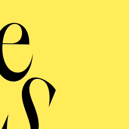
Joan
Konz
orche
Werke von Felix Mende
Veransta