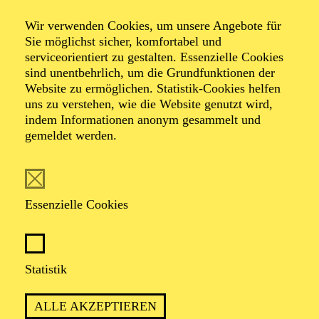
Der "hohe Norden" in der Musik
Wir verwenden Cookies, um unsere Angebote für
Sie möglichst sicher, komfortabel und
serviceorientiert zu gestalten. Essenzielle Cookies
sind unentbehrlich, um die Grundfunktionen der
TICKETS
Website zu ermöglichen. Statistik-Cookies helfen
uns zu verstehen, wie die Website genutzt wird,
indem Informationen anonym gesammelt und
gemeldet werden.
MUSIKALISCH-KÜNSTLERISCHER
ABEND MIT DEM ENSEMBLE DES
Essenzielle Cookies
AALTO MUSIKTHEATERS
Statistik
Beschreibung
ALLE AKZEPTIEREN