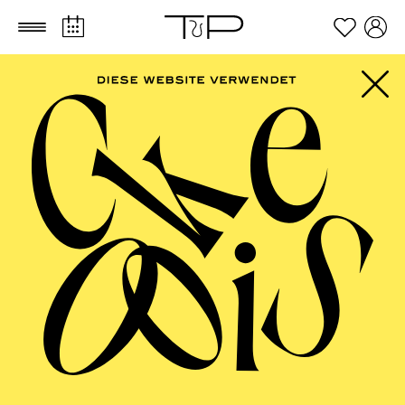
Zum Hauptinhalt springen
Zum Footer springen
PHILHARMONIE
ESSEN
Beethoven-Jubiläum 2027