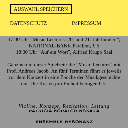
AUSWAHL SPEICHERN
2 Stunden, inkl. Pause
DATENSCHUTZ
IMPRESSUM
17:30 Uhr "Music Lectures: 20. und 21. Jahrhundert",
NATIONAL-BANK Pavillon, € 5
18:30 Uhr "Auf ein Wort", Alfried Krupp Saal
Ganz neu in dieser Spielzeit: die "Music Lectures" mit
Prof. Andreas Jacob. An fünf Terminen führt er jeweils
vor dem Konzert in eine Epoche der Musikgeschichte
ein. Die Kosten pro Einheit betragen € 5.
Violine, Konzept, Rezitation, Leitung
PATRICIA KOPATCHINSKAJA
ENSEMBLE RESONANZ