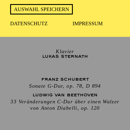
Mittwoch 5. Mai 2027
AUSWAHL SPEICHERN
DATENSCHUTZ
IMPRESSUM
2 Stunden, inkl. Pause
Klavier
LUKAS STERNATH
FRANZ SCHUBERT
Sonate G-Dur, op. 78, D 894
LUDWIG VAN BEETHOVEN
33 Veränderungen C-Dur über einen Walzer
von Anton Diabelli, op. 120