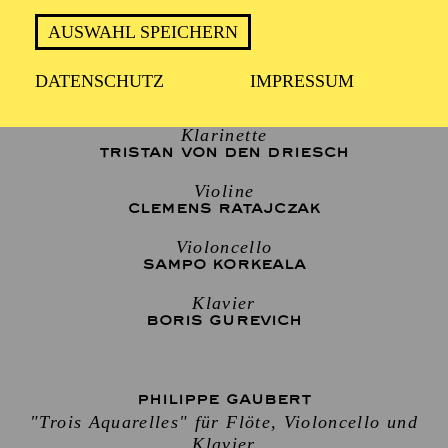
AUSWAHL SPEICHERN
Flöte
DATENSCHUTZ
IMPRESSUM
OLIVIER GIRARDIN
Klarinette
TRISTAN VON DEN DRIESCH
Violine
CLEMENS RATAJCZAK
Violoncello
SAMPO KORKEALA
Klavier
BORIS GUREVICH
PHILIPPE GAUBERT
"Trois Aquarelles" für Flöte, Violoncello und
Klavier