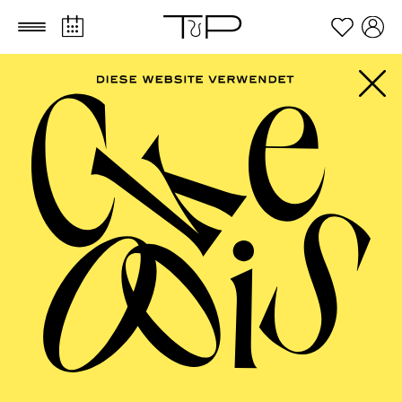
Zum Hauptinhalt springen
Zum Footer springen
ESSENER
PHILHARMONIKER
Kammerkonzert VII