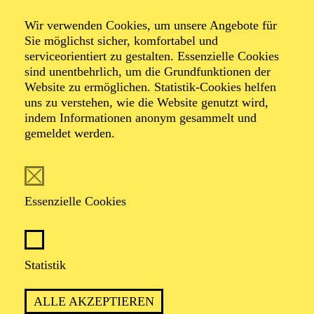
Aquarelles
Wir verwenden Cookies, um unsere Angebote für
Sie möglichst sicher, komfortabel und
serviceorientiert zu gestalten. Essenzielle Cookies
sind unentbehrlich, um die Grundfunktionen der
Werke von Carl Frühling, Maurice Ravel, Philippe
Website zu ermöglichen. Statistik-Cookies helfen
Gaubert, Richard Strauss
uns zu verstehen, wie die Website genutzt wird,
indem Informationen anonym gesammelt und
gemeldet werden.
TICKETS
Essenzielle Cookies
TERMIN
Sonntag 6. Juni 2027
Statistik
ALLE AKZEPTIEREN
2 Stunden, inkl. Pause