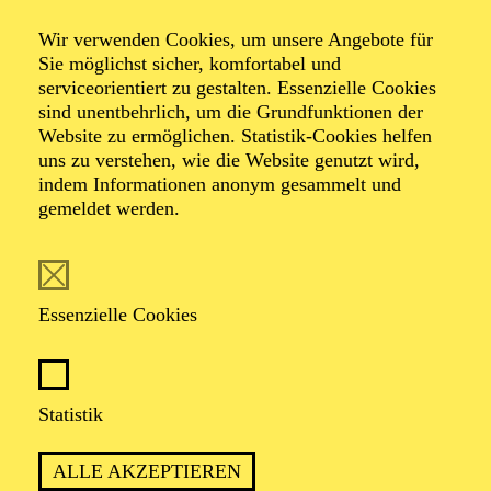
All you need is ...
Wir verwenden Cookies, um unsere Angebote für
Sie möglichst sicher, komfortabel und
serviceorientiert zu gestalten. Essenzielle Cookies
Ein musikalischer Abend von Torsten Kindermann
sind unentbehrlich, um die Grundfunktionen der
und Benjamin Benedict
Website zu ermöglichen. Statistik-Cookies helfen
(Auftragswerk)
uns zu verstehen, wie die Website genutzt wird,
indem Informationen anonym gesammelt und
gemeldet werden.
TERMINE
Essenzielle Cookies
ÜBER LIEBE IN ALL IHREN
FACETTEN
Statistik
ALLE AKZEPTIEREN