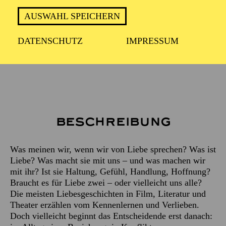
PREMIERE
06. März 2027
AUSWAHL SPEICHERN
DATENSCHUTZ
IMPRESSUM
Empfohlen ab 16 Jahren
Beschreibung
Was meinen wir, wenn wir von Liebe sprechen? Was ist
Liebe? Was macht sie mit uns – und was machen wir
mit ihr? Ist sie Haltung, Gefühl, Handlung, Hoffnung?
Braucht es für Liebe zwei – oder vielleicht uns alle?
Die meisten Liebesgeschichten in Film, Literatur und
Theater erzählen vom Kennenlernen und Verlieben.
Doch vielleicht beginnt das Entscheidende erst danach: