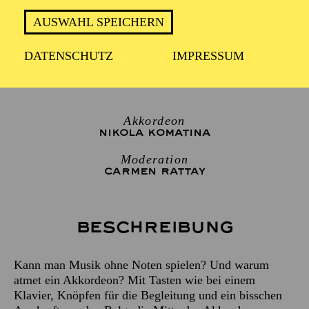
45 Minuten, keine Pause
AUSWAHL SPEICHERN
DATENSCHUTZ
IMPRESSUM
Für Kinder von 4 bis 6 Jahren
Akkordeon
NIKOLA KOMATINA
Moderation
CARMEN RATTAY
Beschreibung
Kann man Musik ohne Noten spielen? Und warum
atmet ein Akkordeon? Mit Tasten wie bei einem
Klavier, Knöpfen für die Begleitung und ein bisschen