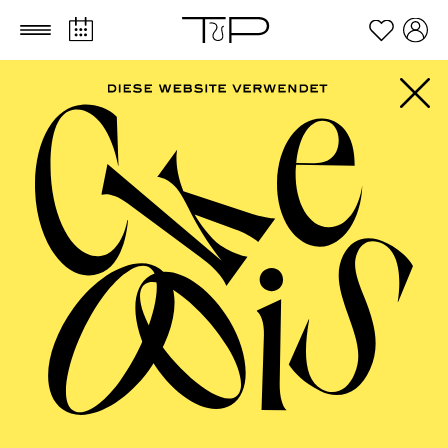
Zum Hauptinhalt springen
Zum Footer springen
PHILHARMONIE
ESSEN
Philharmonie entdecken ·