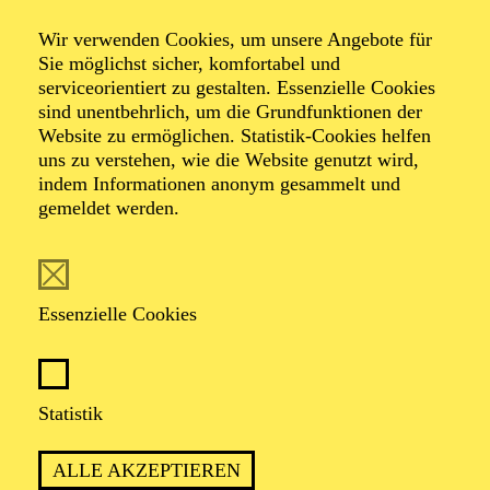
4 Wheel Drive
Wir verwenden Cookies, um unsere Angebote für
Sie möglichst sicher, komfortabel und
serviceorientiert zu gestalten. Essenzielle Cookies
Wollny Landgren Danielsson Haffner
sind unentbehrlich, um die Grundfunktionen der
Website zu ermöglichen. Statistik-Cookies helfen
uns zu verstehen, wie die Website genutzt wird,
indem Informationen anonym gesammelt und
TICKETS
gemeldet werden.
Essenzielle Cookies
TERMIN
Donnerstag 20. Mai 2027
Statistik
1 Stunde 30 Minuten, keine Pause
ALLE AKZEPTIEREN