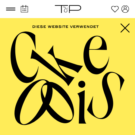
Zum Hauptinhalt springen
Zum Footer springen
PHILHARMONIE
ESSEN
Porträt Michael Wollny · Jazz