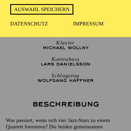
AUSWAHL SPEICHERN
4 WHEEL DRIVE
DATENSCHUTZ
IMPRESSUM
Posaune, Gesang
NILS LANDGREN
Klavier
MICHAEL WOLLNY
Kontrabass
LARS DANIELSSON
Schlagzeug
WOLFGANG HAFFNER
Beschreibung
Was passiert, wenn sich vier Jazz-Stars zu einem
Quartett formieren? Die beiden gemeinsamen