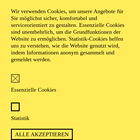
Wir verwenden Cookies, um unsere Angebote für
Sie möglichst sicher, komfortabel und
serviceorientiert zu gestalten. Essenzielle Cookies
sind unentbehrlich, um die Grundfunktionen der
Website zu ermöglichen. Statistik-Cookies helfen
uns zu verstehen, wie die Website genutzt wird,
Foto: Björn Hickmann
indem Informationen anonym gesammelt und
gemeldet werden.
Patrick Jaskolka
Leitung Kinderchor
Essenzielle Cookies
VITA
Statistik
Patrick Jaskolka zählt zu den profiliertesten Chorleitern
seiner Generation. Seine Arbeit umfasst
ALLE AKZEPTIEREN
Einstudierungen von Opern, Oratorien und a-cappella-