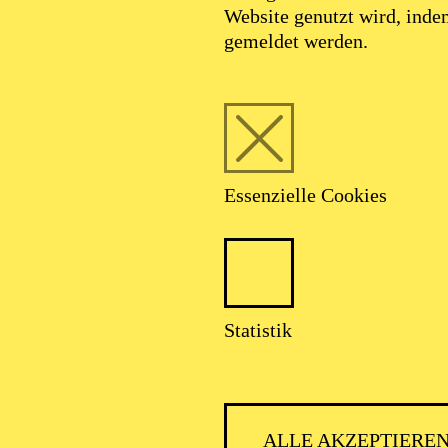
Website genutzt wird, ind
gemeldet werden.
Foto: Benne Ochs
Essenzielle Cookies
S. Marie-Helen Jo
Statistik
Mezzosopran
ALLE AKZEPTIERE