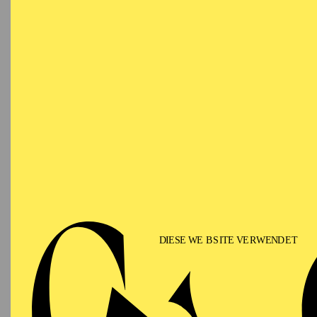
T
AALTO
MUSIKTHEATER
Mittwoch
OP
07.10.2026
RU