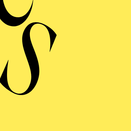
CH EIN SCHUH
ng einblenden
ER KLEINLAUT
CKEDIGU, DA FEHLT
CH EIN SCHUH
ng einblenden