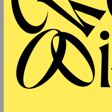
09:30 - 10:20
DO
Aalto-Foyer
Besetzu
AALTO
MUSIKTHEATER
Mittwoch
OP
07.10.2026
RU
11:00 - 11:50
DO
Aalto-Foyer
Besetzu
AALTO
MUSIKTHEATER