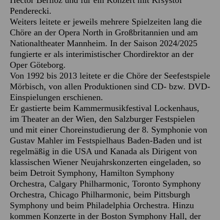
Hector Berlioz und für ein Konzert mit Krsystof
Penderecki.
Weiters leitete er jeweils mehrere Spielzeiten lang die
Chöre an der Opera North in Großbritannien und am
Nationaltheater Mannheim. In der Saison 2024/2025
fungierte er als interimistischer Chordirektor an der
Oper Göteborg.
Von 1992 bis 2013 leitete er die Chöre der Seefestspiele
Mörbisch, von allen Produktionen sind CD- bzw. DVD-
Einspielungen erschienen.
Er gastierte beim Kammermusikfestival Lockenhaus,
im Theater an der Wien, den Salzburger Festspielen
und mit einer Choreinstudierung der 8. Symphonie von
Gustav Mahler im Festspielhaus Baden-Baden und ist
regelmäßig in die USA und Kanada als Dirigent von
klassischen Wiener Neujahrskonzerten eingeladen, so
beim Detroit Symphony, Hamilton Symphony
Orchestra, Calgary Philharmonic, Toronto Symphony
Orchestra, Chicago Philharmonic, beim Pittsburgh
Symphony und beim Philadelphia Orchestra. Hinzu
kommen Konzerte in der Boston Symphony Hall, der