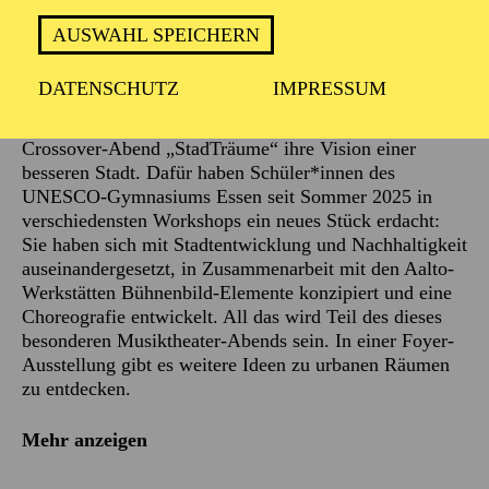
AUSWAHL SPEICHERN
Die große Bühne im Aalto-Theater, Schüler*innen des
UNESCO-Gymnasiums Essen, Profi-Sänger*innen, die
DATENSCHUTZ
IMPRESSUM
Essener Philharmoniker und das United Rock
Orchestra: Sie alle gemeinsam präsentieren mit dem
Crossover-Abend „StadTräume“ ihre Vision einer
besseren Stadt. Dafür haben Schüler*innen des
UNESCO-Gymnasiums Essen seit Sommer 2025 in
verschiedensten Workshops ein neues Stück erdacht:
Sie haben sich mit Stadtentwicklung und Nachhaltigkeit
auseinandergesetzt, in Zusammenarbeit mit den Aalto-
Werkstätten Bühnenbild-Elemente konzipiert und eine
Choreografie entwickelt. All das wird Teil des dieses
besonderen Musiktheater-Abends sein. In einer Foyer-
Ausstellung gibt es weitere Ideen zu urbanen Räumen
zu entdecken.
Mehr anzeigen