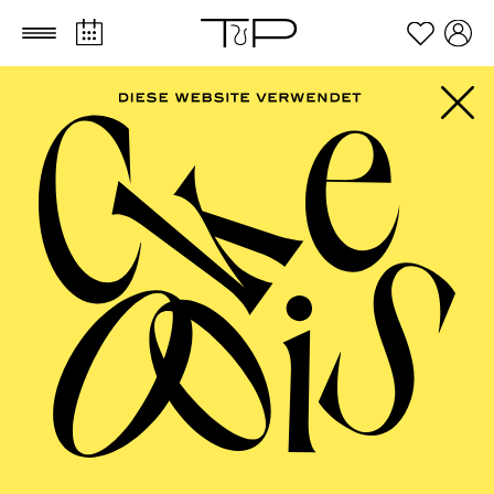
Zum Hauptinhalt springen
Zum Footer springen
AALTO MUSIKTHEATER
StadTräume