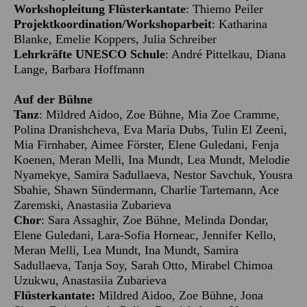
Workshopleitung Flüsterkantate
: Thiemo Peiler
Projektkoordination/Workshoparbeit
: Katharina
Blanke, Emelie Koppers, Julia Schreiber
Lehrkräfte UNESCO Schule
: André Pittelkau, Diana
Lange, Barbara Hoffmann
Auf der Bühne
Tanz
:
Mildred Aidoo, Zoe Bühne, Mia Zoe Cramme,
Polina Dranishcheva, Eva Maria Dubs, Tulin El Zeeni,
Mia Firnhaber, Aimee Förster, Elene Guledani, Fenja
Koenen, Meran Melli, Ina Mundt, Lea Mundt, Melodie
Nyamekye, Samira Sadullaeva, Nestor Savchuk, Yousra
Sbahie, Shawn Sündermann, Charlie Tartemann, Ace
Zaremski, Anastasiia Zubarieva
Chor
: Sara Assaghir, Zoe Bühne, Melinda Dondar,
Elene Guledani, Lara-Sofia Horneac, Jennifer Kello,
Meran Melli, Lea Mundt, Ina Mundt, Samira
Sadullaeva, Tanja Soy, Sarah Otto, Mirabel Chimoa
Uzukwu, Anastasiia Zubarieva
Flüsterkantate
:
Mildred Aidoo, Zoe Bühne, Jona