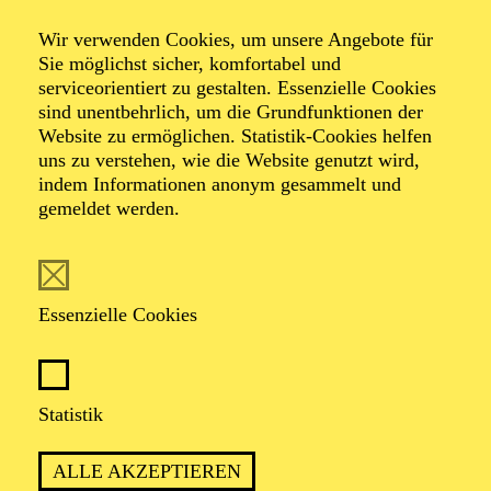
Relations
Wir verwenden Cookies, um unsere Angebote für
Sie möglichst sicher, komfortabel und
serviceorientiert zu gestalten. Essenzielle Cookies
Tanz-Triptychon von Jiří Kylián und Johan Inger
sind unentbehrlich, um die Grundfunktionen der
Musik von Benjamin Britten, Dirk Haubrich nach
Website zu ermöglichen. Statistik-Cookies helfen
Wolfgang Amadeus Mozart, Arvo Pärt, Maurice Ravel
uns zu verstehen, wie die Website genutzt wird,
indem Informationen anonym gesammelt und
gemeldet werden.
TICKETS
Essenzielle Cookies
POETISCH UND KRAFTVOLL
ZUGLEICH: EIN TANZABEND ÜBER
Statistik
DIE TIEFE UND VIELFALT
MENSCHLICHER BEZIEHUNGEN
ALLE AKZEPTIEREN