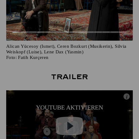
Alican Yücesoy (Ismet), Ceren Bozkurt (Musikerin), Silvia
Weiskopf (Luise), Lene Dax (Yasmin)
Foto:
Fatih Kurçeren
Trailer
i
YOUTUBE AKTIVIEREN