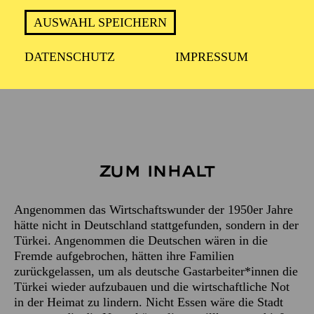
Deutsch mit türkischen Liedtexten
AUSWAHL SPEICHERN
DATENSCHUTZ
IMPRESSUM
2 Stunde 10 Minuten - ohne Pause
Zum Inhalt
Angenommen das Wirtschaftswunder der 1950er Jahre
hätte nicht in Deutschland stattgefunden, sondern in der
Türkei. Angenommen die Deutschen wären in die
Fremde aufgebrochen, hätten ihre Familien
zurückgelassen, um als deutsche Gastarbeiter*innen die
Türkei wieder aufzubauen und die wirtschaftliche Not
in der Heimat zu lindern. Nicht Essen wäre die Stadt