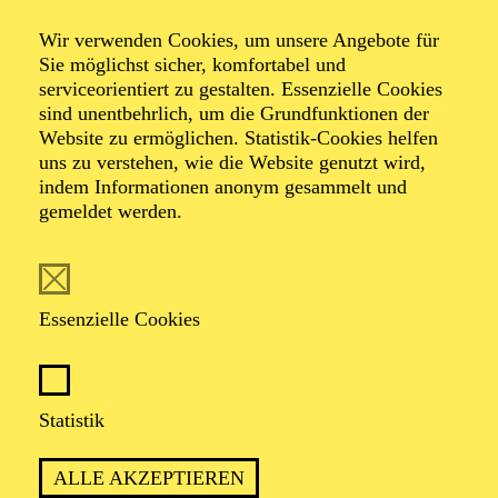
Wir verwenden Cookies, um unsere Angebote für
Ein musikalischer Abend von Selen Kara, Torsten
Sie möglichst sicher, komfortabel und
Kindermann und Akın Emanuel Şipal
serviceorientiert zu gestalten. Essenzielle Cookies
mit Songs von Sezen Aksu
sind unentbehrlich, um die Grundfunktionen der
Website zu ermöglichen. Statistik-Cookies helfen
uns zu verstehen, wie die Website genutzt wird,
TICKETS
indem Informationen anonym gesammelt und
gemeldet werden.
Essenzielle Cookies
PREMIERE
20. Dezember 2024
WIEDERAUFNAHME
Statistik
in der Spielzeit 2026/2027
ALLE AKZEPTIEREN