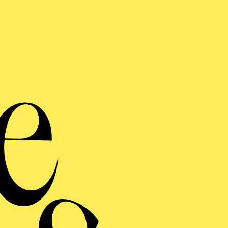
Gera
vers
Martin Pu
Der ehemalige Ballettd
seinen Erinnerungen 
Mode