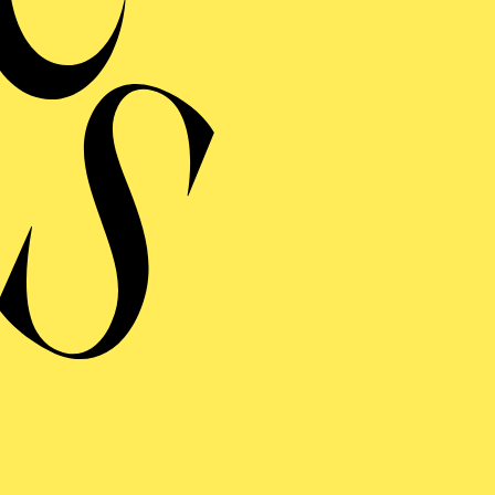
nach dem gleic
Libretto von 
Eine Kooperation des A
Deutschen Oper am Rh
Rahmen vo