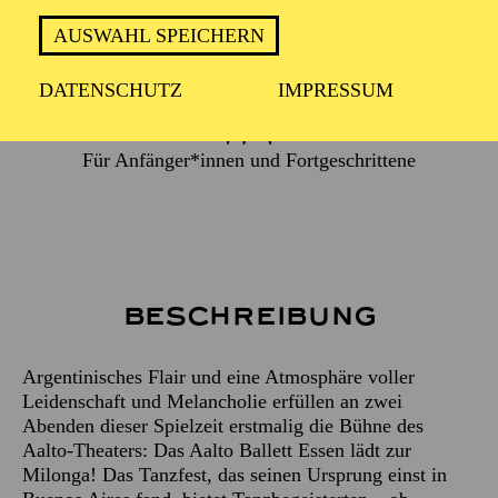
VIELFALT UND SINNLICHKEIT
KENNEN!
AUSWAHL SPEICHERN
DATENSCHUTZ
IMPRESSUM
Für Anfänger*innen und Fortgeschrittene
Beschreibung
Argentinisches Flair und eine Atmosphäre voller
Leidenschaft und Melancholie erfüllen an zwei
Abenden dieser Spielzeit erstmalig die Bühne des
Aalto-Theaters: Das Aalto Ballett Essen lädt zur
Milonga! Das Tanzfest, das seinen Ursprung einst in