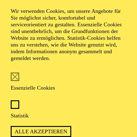
Argen­tinische
Wir verwenden Cookies, um unsere Angebote für
Nacht
Sie möglichst sicher, komfortabel und
serviceorientiert zu gestalten. Essenzielle Cookies
sind unentbehrlich, um die Grundfunktionen der
Milonga
Website zu ermöglichen. Statistik-Cookies helfen
uns zu verstehen, wie die Website genutzt wird,
indem Informationen anonym gesammelt und
Argentinisches Tanzfest mit Natalia Beráscola
gemeldet werden.
TICKETS
Essenzielle Cookies
Statistik
LERNEN SIE DEN TANGO
ARGENTINO IN SEINER GANZEN
ALLE AKZEPTIEREN