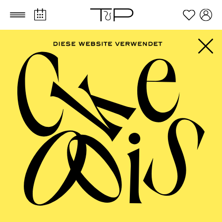
Zum Hauptinhalt springen
Zum Footer springen
AALTO MUSIKTHEATER
Abenteuer Konzert