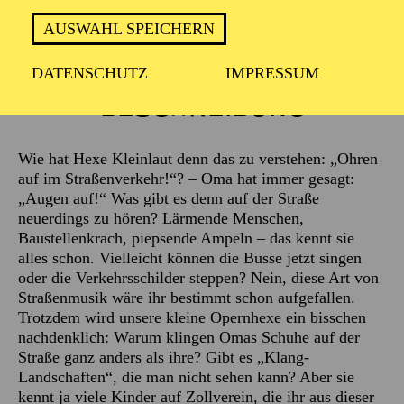
AUSWAHL SPEICHERN
DATENSCHUTZ
IMPRESSUM
Beschreibung
Wie hat Hexe Kleinlaut denn das zu verstehen: „Ohren
auf im Straßenverkehr!“? – Oma hat immer gesagt:
„Augen auf!“ Was gibt es denn auf der Straße
neuerdings zu hören? Lärmende Menschen,
Baustellenkrach, piepsende Ampeln – das kennt sie
alles schon. Vielleicht können die Busse jetzt singen
oder die Verkehrsschilder steppen? Nein, diese Art von
Straßenmusik wäre ihr bestimmt schon aufgefallen.
Trotzdem wird unsere kleine Opernhexe ein bisschen
nachdenklich: Warum klingen Omas Schuhe auf der
Straße ganz anders als ihre? Gibt es „Klang-
Landschaften“, die man nicht sehen kann? Aber sie
kennt ja viele Kinder auf Zollverein, die ihr aus dieser