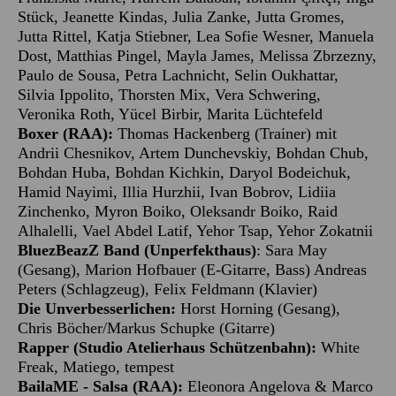
Stück, Jeanette Kindas, Julia Zanke, Jutta Gromes,
Jutta Rittel, Katja Stiebner, Lea Sofie Wesner, Manuela
Dost, Matthias Pingel, Mayla James, Melissa Zbrzezny,
Paulo de Sousa, Petra Lachnicht, Selin Oukhattar,
Silvia Ippolito, Thorsten Mix, Vera Schwering,
Veronika Roth, Yücel Birbir, Marita Lüchtefeld
Boxer (RAA):
Thomas Hackenberg (Trainer) mit
Andrii Chesnikov, Artem Dunchevskiy, Bohdan Chub,
Bohdan Huba, Bohdan Kichkin, Daryol Bodeichuk,
Hamid Nayimi, Illia Hurzhii, Ivan Bobrov, Lidiia
Zinchenko, Myron Boiko, Oleksandr Boiko, Raid
Alhalelli, Vael Abdel Latif, Yehor Tsap, Yehor Zokatnii
BluezBeazZ Band (Unperfekthaus)
: Sara May
(Gesang), Marion Hofbauer (E-Gitarre, Bass) Andreas
Peters (Schlagzeug), Felix Feldmann (Klavier)
Die Unverbesserlichen:
Horst Horning (Gesang),
Chris Böcher/Markus Schupke (Gitarre)
Rapper (Studio Atelierhaus Schützenbahn):
White
Freak, Matiego, tempest
BailaME - Salsa (RAA):
Eleonora Angelova & Marco