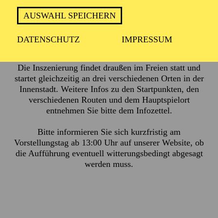
AUSWAHL SPEICHERN
ca. 2 Stunden, keine Pause
DATENSCHUTZ
IMPRESSUM
Die Inszenierung findet draußen im Freien statt und
startet gleichzeitig an drei verschiedenen Orten in der
Innenstadt. Weitere Infos zu den Startpunkten, den
verschiedenen Routen und dem Hauptspielort
entnehmen Sie bitte dem
Infozettel.
Bitte informieren Sie sich kurzfristig am
Vorstellungstag ab 13:00 Uhr auf unserer Website, ob
die Aufführung eventuell witterungsbedingt abgesagt
werden muss.