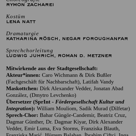
RYMON ZACHAREI
Kostüm
LENA NATT
Dramaturgie
KATHARINA RÖSCH
,
NEGAR FOROUGHANFAR
Sprechchorleitung
LUDWIG JUHRICH
,
ROMAN D. METZNER
Mitwirkende aus der Stadtgesellschaft:
Akteur*innen:
Caro Wichmann & Dirk Bußler
(Fachgeschäft für Nachbarschaft), Latifah Vandy
Maskottchen:
Dirk Alexander Vedder, Jonatan Abad
González, (Dmytro Levchenko)
Übersetzer (
SprInt
-
Fördergesellschaft Kultur und
Integration
):
William Mouliom, Sadik Murad (Dilfetar)
Sprech-Chor:
Bahar Güngör-Candemir, Beatriz Cruz,
Dagmar Günther, Dr. Dagmar Kiyar, Dirk Alexander
Vedder, Emir Luma, Eva Storms, Franziska Blauth,
Franziska Marić, Hürrem Balaban, İbrahim Çiftçi, Inga