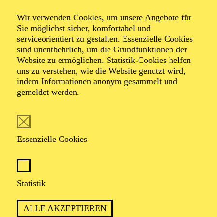
500 Meter
Wir verwenden Cookies, um unsere Angebote für
Sie möglichst sicher, komfortabel und
Ein partizipatives Theater-Spektakel im
serviceorientiert zu gestalten. Essenzielle Cookies
Stadtraum
sind unentbehrlich, um die Grundfunktionen der
Website zu ermöglichen. Statistik-Cookies helfen
uns zu verstehen, wie die Website genutzt wird,
von Christoph Frick, Lothar Kittstein und Akteur*innen
indem Informationen anonym gesammelt und
der Essener Innenstadt
gemeldet werden.
mit dem Schauspiel-Ensemble
und Menschen aus der Stadt
Essenzielle Cookies
Statistik
PREMIERE
ALLE AKZEPTIEREN
05. Juni 2026