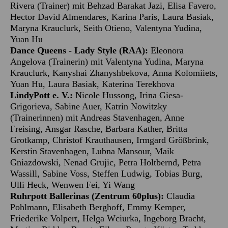
Rivera (Trainer) mit Behzad Barakat Jazi, Elisa Favero,
Hector David Almendares, Karina Paris, Laura Basiak,
Maryna Krauclurk, Seith Otieno, Valentyna Yudina,
Yuan Hu
Dance Queens - Lady Style (RAA):
Eleonora
Angelova (Trainerin) mit Valentyna Yudina, Maryna
Krauclurk, Kanyshai Zhanyshbekova, Anna Kolomiiets,
Yuan Hu, Laura Basiak, Katerina Terekhova
LindyPott e. V.:
Nicole Hussong, Irina Giesa-
Grigorieva, Sabine Auer, Katrin Nowitzky
(Trainerinnen) mit Andreas Stavenhagen, Anne
Freising, Ansgar Rasche, Barbara Kather, Britta
Grotkamp, Christof Krauthausen, Irmgard Größbrink,
Kerstin Stavenhagen, Lubna Mansour, Maik
Gniazdowski, Nenad Grujic, Petra Holtbernd, Petra
Wassill, Sabine Voss, Steffen Ludwig, Tobias Burg,
Ulli Heck, Wenwen Fei, Yi Wang
Ruhrpott Ballerinas (Zentrum 60plus):
Claudia
Pohlmann, Elisabeth Berghoff, Emmy Kemper,
Friederike Volpert, Helga Wciurka, Ingeborg Bracht,