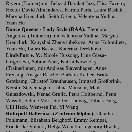
Rivera (Trainer) mit Behzad Barakat Jazi, Elisa Favero,
Hector David Almendares, Karina Paris, Laura Basiak,
Maryna Krauclurk, Seith Otieno, Valentyna Yudina,
Yuan Hu
Dance Queens - Lady Style (RAA):
Eleonora
Angelova (Trainerin) mit Valentyna Yudina, Maryna
Krauclurk, Kanyshai Zhanyshbekova, Anna Kolomiiets,
Yuan Hu, Laura Basiak, Katerina Terekhova
LindyPott e. V.:
Nicole Hussong, Irina Giesa-
Grigorieva, Sabine Auer, Katrin Nowitzky
(Trainerinnen) mit Andreas Stavenhagen, Anne
Freising, Ansgar Rasche, Barbara Kather, Britta
Grotkamp, Christof Krauthausen, Irmgard Größbrink,
Kerstin Stavenhagen, Lubna Mansour, Maik
Gniazdowski, Nenad Grujic, Petra Holtbernd, Petra
Wassill, Sabine Voss, Steffen Ludwig, Tobias Burg,
Ulli Heck, Wenwen Fei, Yi Wang
Ruhrpott Ballerinas (Zentrum 60plus):
Claudia
Pohlmann, Elisabeth Berghoff, Emmy Kemper,
Friederike Volpert, Helga Wciurka, Ingeborg Bracht,