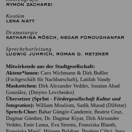
RYMON ZACHAREI
Kostüm
LENA NATT
Dramaturgie
KATHARINA RÖSCH
,
NEGAR FOROUGHANFAR
Sprechchorleitung
LUDWIG JUHRICH
,
ROMAN D. METZNER
Mitwirkende aus der Stadtgesellschaft:
Akteur*innen:
Caro Wichmann & Dirk Bußler
(Fachgeschäft für Nachbarschaft), Latifah Vandy
Maskottchen:
Dirk Alexander Vedder, Jonatan Abad
González, (Dmytro Levchenko)
Übersetzer (
SprInt
-
Fördergesellschaft Kultur und
Integration
):
William Mouliom, Sadik Murad (Dilfetar)
Sprech-Chor:
Bahar Güngör-Candemir, Beatriz Cruz,
Dagmar Günther, Dr. Dagmar Kiyar, Dirk Alexander
Vedder, Emir Luma, Eva Storms, Franziska Blauth,
Franziska Marić, Hürrem Balaban, İbrahim Çiftçi, Inga