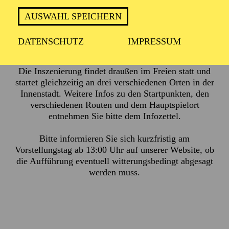
AUSWAHL SPEICHERN
ca. 2 Stunden, keine Pause
DATENSCHUTZ
IMPRESSUM
Die Inszenierung findet draußen im Freien statt und
startet gleichzeitig an drei verschiedenen Orten in der
Innenstadt. Weitere Infos zu den Startpunkten, den
verschiedenen Routen und dem Hauptspielort
entnehmen Sie bitte dem
Infozettel.
Bitte informieren Sie sich kurzfristig am
Vorstellungstag ab 13:00 Uhr auf unserer Website, ob
die Aufführung eventuell witterungsbedingt abgesagt
werden muss.