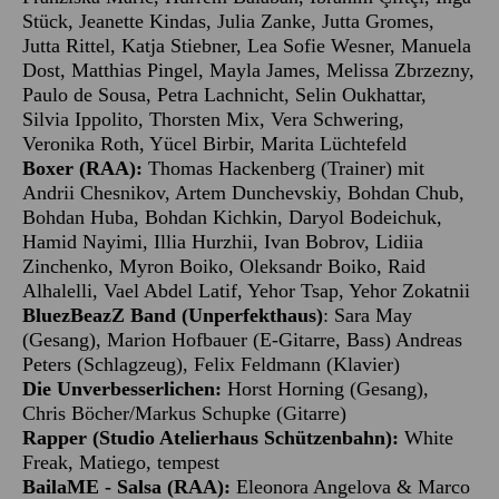
Stück, Jeanette Kindas, Julia Zanke, Jutta Gromes,
Jutta Rittel, Katja Stiebner, Lea Sofie Wesner, Manuela
Dost, Matthias Pingel, Mayla James, Melissa Zbrzezny,
Paulo de Sousa, Petra Lachnicht, Selin Oukhattar,
Silvia Ippolito, Thorsten Mix, Vera Schwering,
Veronika Roth, Yücel Birbir, Marita Lüchtefeld
Boxer (RAA):
Thomas Hackenberg (Trainer) mit
Andrii Chesnikov, Artem Dunchevskiy, Bohdan Chub,
Bohdan Huba, Bohdan Kichkin, Daryol Bodeichuk,
Hamid Nayimi, Illia Hurzhii, Ivan Bobrov, Lidiia
Zinchenko, Myron Boiko, Oleksandr Boiko, Raid
Alhalelli, Vael Abdel Latif, Yehor Tsap, Yehor Zokatnii
BluezBeazZ Band (Unperfekthaus)
: Sara May
(Gesang), Marion Hofbauer (E-Gitarre, Bass) Andreas
Peters (Schlagzeug), Felix Feldmann (Klavier)
Die Unverbesserlichen:
Horst Horning (Gesang),
Chris Böcher/Markus Schupke (Gitarre)
Rapper (Studio Atelierhaus Schützenbahn):
White
Freak, Matiego, tempest
BailaME - Salsa (RAA):
Eleonora Angelova & Marco