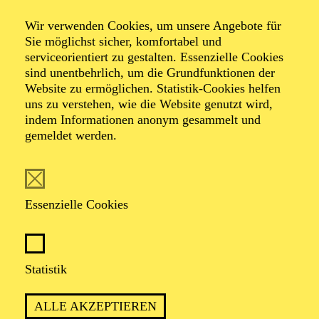
500 Meter
Wir verwenden Cookies, um unsere Angebote für
Sie möglichst sicher, komfortabel und
Ein partizipatives Theater-Spektakel im
serviceorientiert zu gestalten. Essenzielle Cookies
Stadtraum
sind unentbehrlich, um die Grundfunktionen der
Website zu ermöglichen. Statistik-Cookies helfen
uns zu verstehen, wie die Website genutzt wird,
von Christoph Frick, Lothar Kittstein und Akteur*innen
indem Informationen anonym gesammelt und
der Essener Innenstadt
gemeldet werden.
mit dem Schauspiel-Ensemble
und Menschen aus der Stadt
Essenzielle Cookies
Statistik
PREMIERE
ALLE AKZEPTIEREN
05. Juni 2026