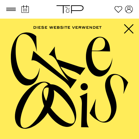
Zum Hauptinhalt springen
Zum Footer springen
TIKWAH
Festival jüdischer Musik
Das Festival der Philharmonie Essen
gemeinsam mit der Alten Synagoge Essen
hat sich zum Ziel gesetzt, die Vielfalt
jüdischer Musiken und Kulturen
abzubilden, wie sie international, aber auch
regional verankert sind. Nach dem großen
Erfolg der ersten Ausgabe in der Saison
2025/2026 findet das Festival nun zum
zweiten Mal statt und streckt sich mit