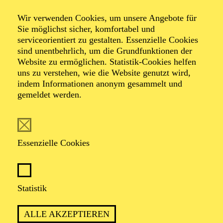
verschiedenen Veranstaltungen über die
gesamte Spielzeit 2026/2027.
Wir verwenden Cookies, um unsere Angebote für
Sie möglichst sicher, komfortabel und
serviceorientiert zu gestalten. Essenzielle Cookies
sind unentbehrlich, um die Grundfunktionen der
Website zu ermöglichen. Statistik-Cookies helfen
uns zu verstehen, wie die Website genutzt wird,
indem Informationen anonym gesammelt und
gemeldet werden.
Essenzielle Cookies
Statistik
TIKWAH bedeutet im Hebräischen „Hoffnung“ – und
es könnte gegenwärtig wohl kaum ein wichtigeres Wort
ALLE AKZEPTIEREN
geben. Das Festival hat sich zum Ziel gesetzt, die