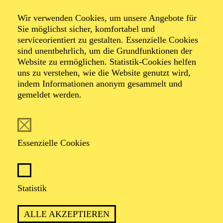
er sich aus sechs Herren und acht Damen
zusammen – heute zählt er über 50
Wir verwenden Cookies, um unsere Angebote für
Mitglieder.
Sie möglichst sicher, komfortabel und
serviceorientiert zu gestalten. Essenzielle Cookies
sind unentbehrlich, um die Grundfunktionen der
Website zu ermöglichen. Statistik-Cookies helfen
uns zu verstehen, wie die Website genutzt wird,
indem Informationen anonym gesammelt und
gemeldet werden.
Essenzielle Cookies
Statistik
"La forza del destino" (Premiere: 09. November 2024)
Foto: Alvise Predieri
ALLE AKZEPTIEREN
In fast jeder Opernaufführung sind die Damen und