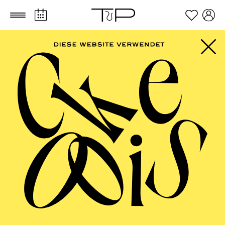
Zum Hauptinhalt springen
Zum Footer springen
Opernchor
Ohne einen Opernchor wäre ein
Musiktheaterbetrieb, der sich den
Aufführungen der großen Opern vom
Barock bis zur Gegenwart sowie den
Genres Operette und Musical widmet, nicht
denkbar. Der Essener Opernchor besteht
seit der Eröffnung des Stadttheaters 1892,
dem heutigen Grillo-Theater. Damals setzte