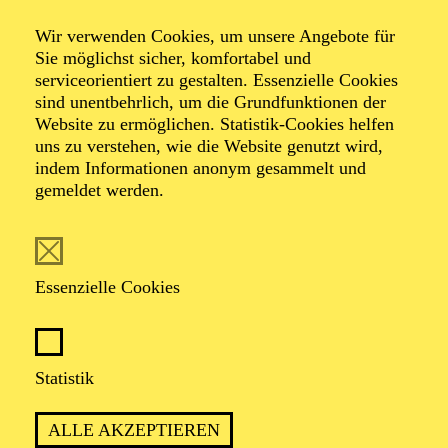
Wir verwenden Cookies, um unsere Angebote für
Sie möglichst sicher, komfortabel und
Zentrale Lage
serviceorientiert zu gestalten. Essenzielle Cookies
sind unentbehrlich, um die Grundfunktionen der
Website zu ermöglichen. Statistik-Cookies helfen
Das Philharmonie Essen Conference Center befindet
uns zu verstehen, wie die Website genutzt wird,
sich im Herzen der Stadt Essen in unmittelbarer Nähe
indem Informationen anonym gesammelt und
zum Hauptnahnhof und doch idyllisch gelegen am
gemeldet werden.
Rande des Stadtgartens direkt neben dem Sheraton
Hotel. Die gute Anbindung an den öffentlichen
Nahverkehr und die zentrale Lage ermöglichen eine
einfache Anreise. Das angrenzende Szeneviertel
Rüttenscheid bietet eine erstklassige Auswahl an
Essenzielle Cookies
Restaurants sowie zahlreiche originelle Bars und
Kneipen.
Statistik
Vielfältiges Raum­
angebot
ALLE AKZEPTIEREN