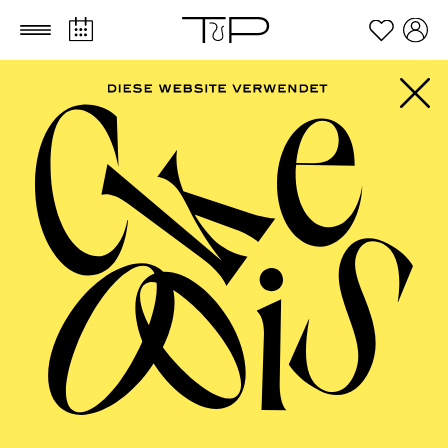
Zum Hauptinhalt springen
Zum Footer springen
Ver­an­staltungs­ort
mit Flair
Ein kurzer Überblick
Herzlich willkommen im Philharmonie
Essen Conference Center. Dank der
außergewöhnlich zentralen Lage, des
vielseitigen Raumangebotes und der
erstklassigen Hotelanbindung in direkter
Nachbarschaft ist das Philharmonie Essen
Conference Center der ideale Ort für Ihre
Veranstaltung!