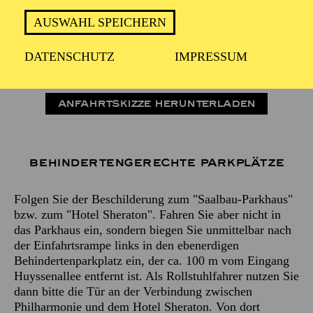
Zieladressen fürs Navigationssystem
AUSWAHL SPEICHERN
Tiefgarage Saalbau: Huyssenallee 53, 45128 Essen
Tiefgarage Philharmonie: Huyssenallee 17, 45128
DATENSCHUTZ
IMPRESSUM
Essen
ANFAHRTSKIZZE HERUNTERLADEN
Behindertengerechte Parkplätze
Folgen Sie der Beschilderung zum "Saalbau-Parkhaus"
bzw. zum "Hotel Sheraton". Fahren Sie aber nicht in
das Parkhaus ein, sondern biegen Sie unmittelbar nach
der Einfahrtsrampe links in den ebenerdigen
Behindertenparkplatz ein, der ca. 100 m vom Eingang
Huyssenallee entfernt ist. Als Rollstuhlfahrer nutzen Sie
dann bitte die Tür an der Verbindung zwischen
Philharmonie und dem Hotel Sheraton. Von dort