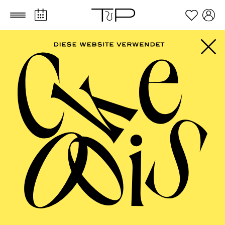
Zum Hauptinhalt springen
Zum Footer springen
Ihr Weg zu uns
Mit ihrem grünen Kuppeldach als
markantem Wahrzeichen ist das
Philharmonie Essen Conference Center
leicht zu finden. An der Huyssenallee und
am Rande des Stadtgartens gelegen,
befindet es sich im Herzen der Stadt Essen.
Die gute Anbindung an den öffentlichen
Nahverkehr und die zentrale Lage
ermöglichen eine einfache Anreise.