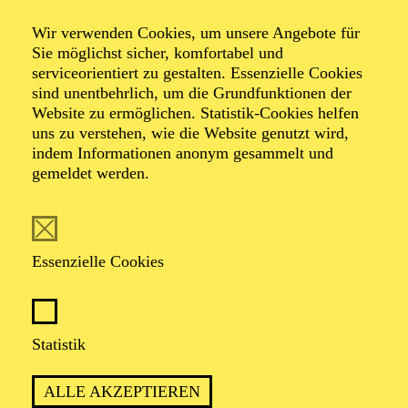
Wir verwenden Cookies, um unsere Angebote für
Sie möglichst sicher, komfortabel und
Unsere Adresse
serviceorientiert zu gestalten. Essenzielle Cookies
sind unentbehrlich, um die Grundfunktionen der
Website zu ermöglichen. Statistik-Cookies helfen
Philharmonie Essen Conference Center
uns zu verstehen, wie die Website genutzt wird,
Huyssenallee 53
indem Informationen anonym gesammelt und
45128 Essen
gemeldet werden.
Mit dem Auto
Essenzielle Cookies
Wenn Sie mit dem Auto von außerhalb kommen, folgen
Sie, egal ob Sie von der A 40, der A 42 oder der A 52
abfahren, der Beschilderung Essen-Zentrum und
Statistik
Philharmonie. In der Tiefgarage Saalbau (Tagesentgelt
13,00 €) und in der Tiefgarage Philharmonie
(Tagesentgelt 6,00 €) können Sie parken.
ALLE AKZEPTIEREN