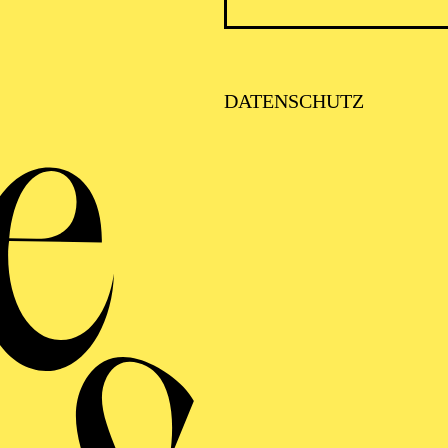
Bars und Szene-Kneipen.
DATENSCHUTZ
tere Freizeitange
Zollverein
lockt mit dem
Designmuseum NRW
und 
hrend der Essener Süden Entspannung und Sport am Ba
, Tennis, Golf stehen zur Auswahl – und auch die Stra
es Ausflugsziel. Im
Seaside Beach Baldeney
, einem Str
wiese, Beach-Volleyballfeldern und Klettergarten, lasse
Über dem See liegt die
Villa Hügel
, das herrschaftlic
chtigen ist. Oder Sie spazieren durch den
Gruga-Park
, 
 auch die Städte um Essen herum bieten spannende Fre
eiten:
ruhr-tourismus.de
.