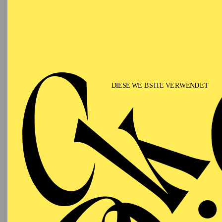
zahlreiche originelle 
Wei
Das
UNESCO-Welterbe 
den Essener Norden, wä
Ruderregatta, Kanupolo
Kettwig ist ein beliebt
aber mit riesiger Liege
Sommertage aushalten. 
Krupp, die auch zu besi
Park Deutschlands. Und
Besichtigungsmöglichk