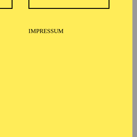
IMPRESSUM
bote
dem
Ruhr Museum
in
ldeneysee bietet:
ußenfarm in Essen-
andclub ohne Wasser,
n sich heiße
he Anwesen der Familie
mit 70 Hektar der größte
izeit- und