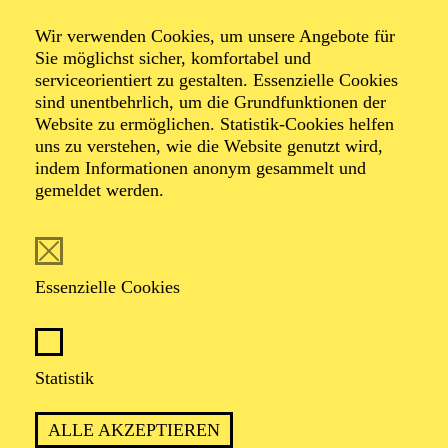
Wir verwenden Cookies, um unsere Angebote für
von Georg Büchner
Sie möglichst sicher, komfortabel und
in einer Fassung von Lena Reißner
serviceorientiert zu gestalten. Essenzielle Cookies
sind unentbehrlich, um die Grundfunktionen der
Website zu ermöglichen. Statistik-Cookies helfen
TERMINE
uns zu verstehen, wie die Website genutzt wird,
indem Informationen anonym gesammelt und
gemeldet werden.
EINE ARRANGIERTE LIEBE, DIE
Essenzielle Cookies
KEINER WILL
Statistik
PREMIERE
20. Februar 2027
ALLE AKZEPTIEREN