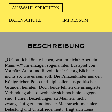
AUSWAHL SPEICHERN
Empfohlen ab 14 Jahren
DATENSCHUTZ
IMPRESSUM
Beschreibung
„O Gott, ich könnte lieben, warum nicht? Aber ein
Mann –?“ Im einzigen sogenannten Lustspiel von
Vormärz-Autor und Revolutionär Georg Büchner ist
nichts so, wie es sein soll. Die Prinzenkinder aus den
Königreichen Popo und Pipi sollen aus politischen
Gründen heiraten. Doch beide lehnen die arrangierte
Verbindung ab – obwohl sie sich noch nie begegnet
sind. Führen Beziehungen zu Männern nicht
zwangsläufig zu emotionaler Mehrarbeit, mentaler
Belastung und Unzufriedenheit?, fragt sich Lena