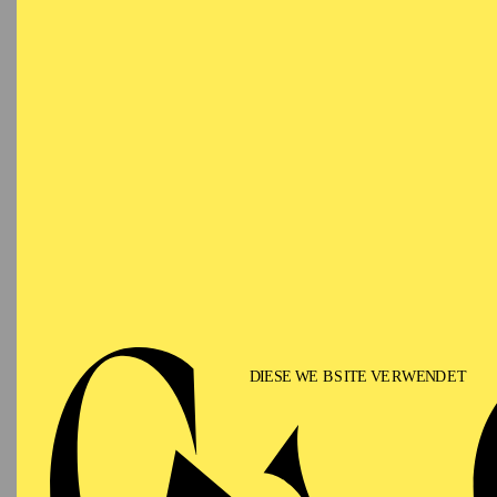
der uns verbindet. Das 
exemplarisch für diese K
Zentrum, das Bühnenkun
und das Ruhrgebiet ist d
Exzellenz und gemeins
„Ich wei
Leidenschaf
stecken: au