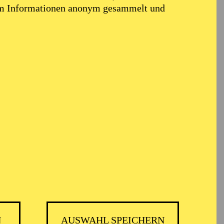
em Informationen anonym gesammelt und
en
armoniker
 seiner heutigen
usiktheater und die
erufen.
N
AUSWAHL SPEICHERN