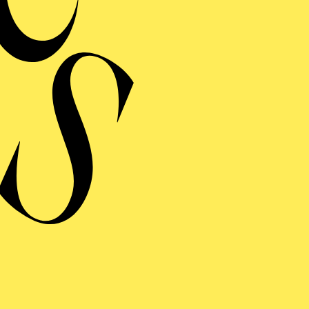
 hinter den Kuliss
Peter Theiler
achsen, sie ist erarbeitet – und sie verdient Schutz un
 Leidenschaft und Kompetenz in diesem Haus stecken: au
nter den Kulissen. Wenn ich in dieser Übergangszeit zu
heaters etwas beitragen kann, dann tue ich das im Dien
ukunft dieses Hauses, um die Menschen, die hier arbei
“
vorsitzende,
Oberbürgermeister Thomas Kufen
, beg
ir Peter Theiler für die Interimsintendanz des Aalto Mu
 gewinnen konnten. Seine bisherige Arbeit verspricht 