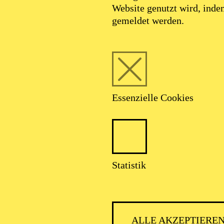
Website genutzt wird, ind
ntendant
gemeldet werden.
o Musiktheaters und der Essener Philh
Essenzielle Cookies
t der Theater und Philharmonie Essen hat in
ler zum Interimsintendanten für das Aalto M
r Philharmoniker zur Spielzeit 2027/2028 b
Statistik
ALLE AKZEPTIERE