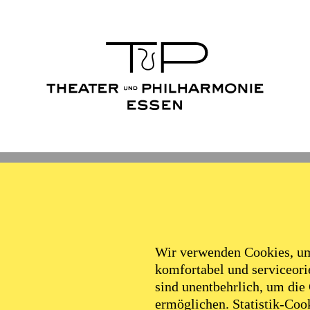
chts­rat 
t Peter T
Wir verwenden Cookies, um 
komfortabel und serviceorie
m Interi
sind unentbehrlich, um die
ermöglichen. Statistik-Cook