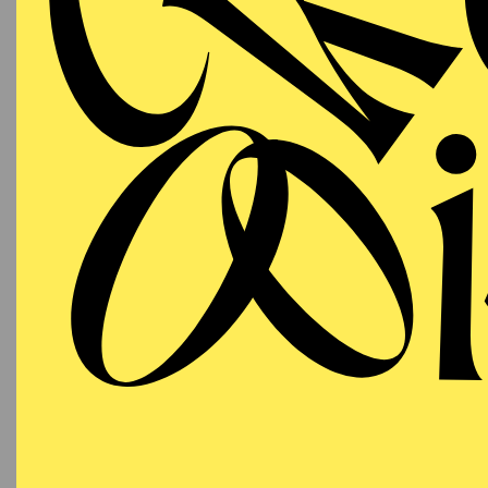
und
Diese Bedeutung ist gew
viel Professionalität,
Orchestergraben und hi
Ausrichtung des Aalto-T
um einen Beitrag zur Z
Publikum, das es trägt.
Der TUP-Aufsichtsrats
„Ich freue mich, dass w
Essener Philharmoniker