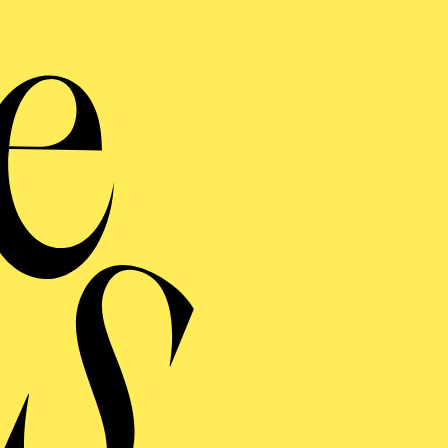
"Nur
So
Haf