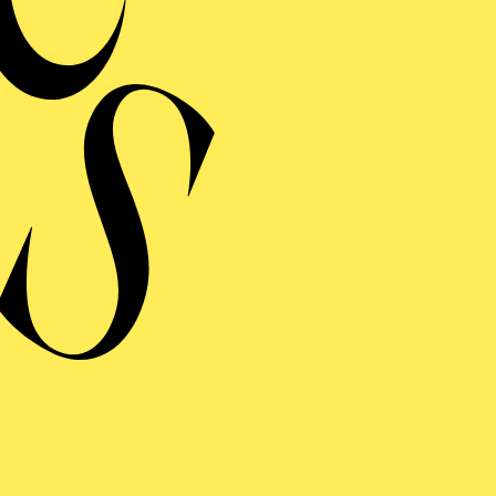
Von 
Werke von Johanne
Beethoven