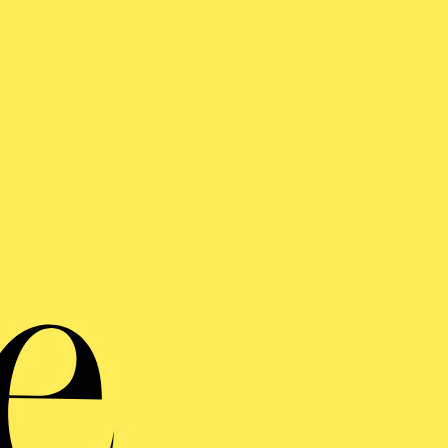
Porträt Mi
Philha
Micha
F
Univ