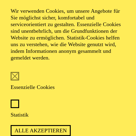
Komponistinnenfestivals her:voice
Blaue Stunde
Wir verwenden Cookies, um unsere Angebote für
Sie möglichst sicher, komfortabel und
serviceorientiert zu gestalten. Essenzielle Cookies
Sing and Play, Musik von Frauen
sind unentbehrlich, um die Grundfunktionen der
Website zu ermöglichen. Statistik-Cookies helfen
her:voice Spezial
uns zu verstehen, wie die Website genutzt wird,
indem Informationen anonym gesammelt und
gemeldet werden.
TICKETS
Essenzielle Cookies
MUSIKALISCH-KÜNSTLERISCHER
Statistik
ABEND MIT DEM ENSEMBLE DES
AALTO MUSIKTHEATERS
ALLE AKZEPTIEREN