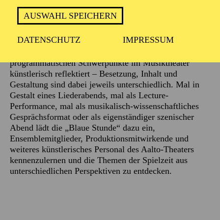
AUSWAHL SPEICHERN
Beschreibung
DATENSCHUTZ
IMPRESSUM
An ausgewählten Terminen in der Spielzeit werden die
programmatischen Schwerpunkte im Musiktheater
künstlerisch reflektiert – Besetzung, Inhalt und
Gestaltung sind dabei jeweils unterschiedlich. Mal in
Gestalt eines Liederabends, mal als Lecture-
Performance, mal als musikalisch-wissenschaftliches
Gesprächsformat oder als eigenständiger szenischer
Abend lädt die „Blaue Stunde“ dazu ein,
Ensemblemitglieder, Produktionsmitwirkende und
weiteres künstlerisches Personal des Aalto-Theaters
kennenzulernen und die Themen der Spielzeit aus
unterschiedlichen Perspektiven zu entdecken.